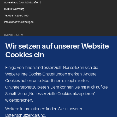
Auverahaus, Grombühlstraße 12
97080 Würzburg
Tel: 0931 / 20 90 100
info@labor-wuerzburg.de
IMPRESSUM
Laborgemeinschaft Franken
Wir setzen auf unserer Website
Tel: 0931 / 20 90 200
Cookies ein
Fax: 0931 / 20 90 222
Einige von ihnen sind essenziell: Nur so kann sich die
DATENSCHUTZ
Website Ihre Cookie-Einstellungen merken. Andere
Mikrobiologie
Cookies helfen uns dabei Ihnen ein optimiertes
Tel: 0931 / 20 90 185
Onlineerlebnis zu bieten. Dem können Sie mit Klick auf die
Fax: 0931 / 20 90 223
Schaltfläche „Nur essenzielle Cookies akzeptieren“
widersprechen.
UNPARTEILICHKEIT/VERTRAULICHKEIT
Weitere Informationen finden Sie in unserer
EDV-Hotline
Datenschutzerklärung.