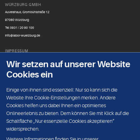
WÜRZBURG GMBH
Auverahaus, Grombühlstraße 12
97080 Würzburg
Tel: 0931 / 20 90 100
info@labor-wuerzburg.de
IMPRESSUM
Laborgemeinschaft Franken
Wir setzen auf unserer Website
Tel: 0931 / 20 90 200
Cookies ein
Fax: 0931 / 20 90 222
Einige von ihnen sind essenziell: Nur so kann sich die
DATENSCHUTZ
Website Ihre Cookie-Einstellungen merken. Andere
Mikrobiologie
Cookies helfen uns dabei Ihnen ein optimiertes
Tel: 0931 / 20 90 185
Onlineerlebnis zu bieten. Dem können Sie mit Klick auf die
Fax: 0931 / 20 90 223
Schaltfläche „Nur essenzielle Cookies akzeptieren“
widersprechen.
UNPARTEILICHKEIT/VERTRAULICHKEIT
Weitere Informationen finden Sie in unserer