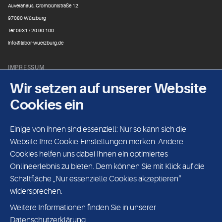
Auverahaus, Grombühlstraße 12
97080 Würzburg
Tel: 0931 / 20 90 100
info@labor-wuerzburg.de
IMPRESSUM
Laborgemeinschaft Franken
Wir setzen auf unserer Website
Tel: 0931 / 20 90 200
Cookies ein
Fax: 0931 / 20 90 222
Einige von ihnen sind essenziell: Nur so kann sich die
DATENSCHUTZ
Website Ihre Cookie-Einstellungen merken. Andere
Mikrobiologie
Cookies helfen uns dabei Ihnen ein optimiertes
Tel: 0931 / 20 90 185
Onlineerlebnis zu bieten. Dem können Sie mit Klick auf die
Fax: 0931 / 20 90 223
Schaltfläche „Nur essenzielle Cookies akzeptieren“
widersprechen.
UNPARTEILICHKEIT/VERTRAULICHKEIT
Weitere Informationen finden Sie in unserer
EDV-Hotline
Datenschutzerklärung.