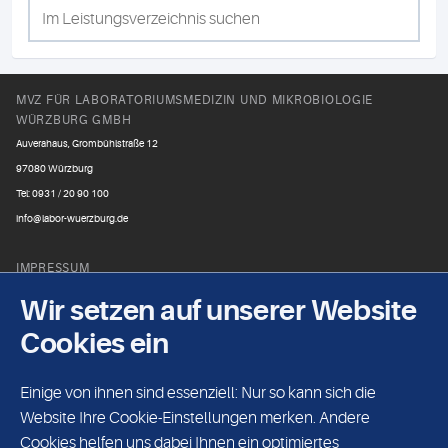
MVZ FÜR LABORATORIUMSMEDIZIN UND MIKROBIOLOGIE
WÜRZBURG GMBH
Auverahaus, Grombühlstraße 12
97080 Würzburg
Tel: 0931 / 20 90 100
info@labor-wuerzburg.de
IMPRESSUM
Laborgemeinschaft Franken
Wir setzen auf unserer Website
Tel: 0931 / 20 90 200
Cookies ein
Fax: 0931 / 20 90 222
Einige von ihnen sind essenziell: Nur so kann sich die
DATENSCHUTZ
Website Ihre Cookie-Einstellungen merken. Andere
Mikrobiologie
Cookies helfen uns dabei Ihnen ein optimiertes